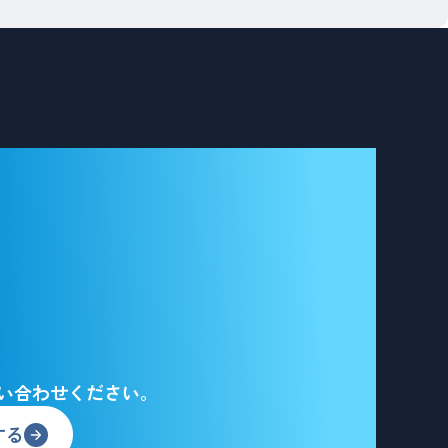
物
調
査
診
断
な
ら”
い合わせください。
する