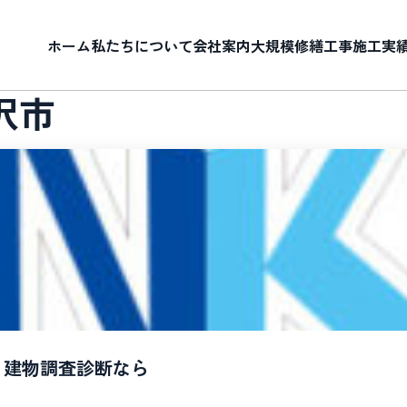
ホーム
私たちについて
会社案内
大規模修繕工事
施工実
沢市
、建物調査診断なら