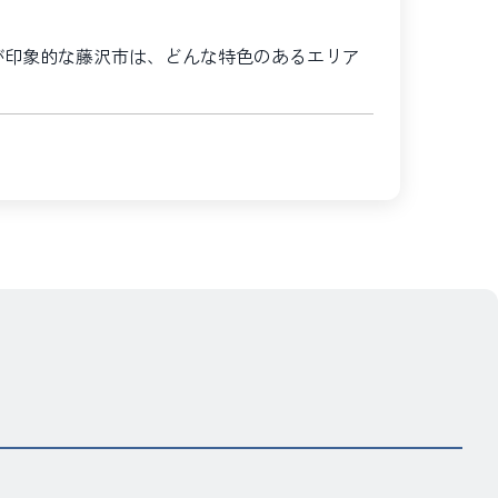
が印象的な藤沢市は、どんな特色のあるエリア
“藤
沢
市
で
大
規
模
改
修
工
事、
修
繕
工
事、
建