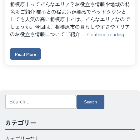
相模原市ってどんなエリア？お役立ち情報や地域の特
色もご紹介 都心との程よい距離感でベッドタウンと
しても人気の高い相模原市とは、どんなエリアなので
しょうか。今回は、相模原市の暮らしやすさやエリア
“相
のお役立ち情報についてご紹介 …
Continue reading
模
原
Read More
市
で
大
規
模
改
Search
修
for:
工
事、
カテゴリー
修
繕
カテゴリーなし
工