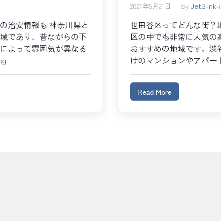
2021年5月21日
by
JetB-nk-
の治安情報も 神奈川県と
世田谷区ってどんな街？地
域であり、昔ながらの下
区の中でも非常に人気の
によって雰囲気が異なる
おすすめの地域です。渋
“大
ng
けのマンションやアパー
田
区
Read More
で
大
規
模
改
修
工
事、
修
繕
工