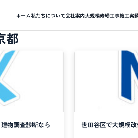
ホーム
私たちについて
会社案内
大規模修繕工事
施工実
京都
、建物調査診断なら
世田谷区で大規模改