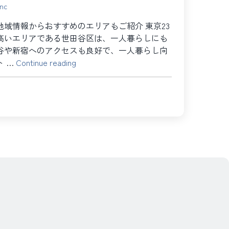
inc
域情報からおすすめのエリアもご紹介 東京23
高いエリアである世田谷区は、一人暮らしにも
谷や新宿へのアクセスも良好で、一人暮らし向
“世
ト …
Continue reading
田
谷
区
で
大
規
模
改
修
工
事、
修
繕