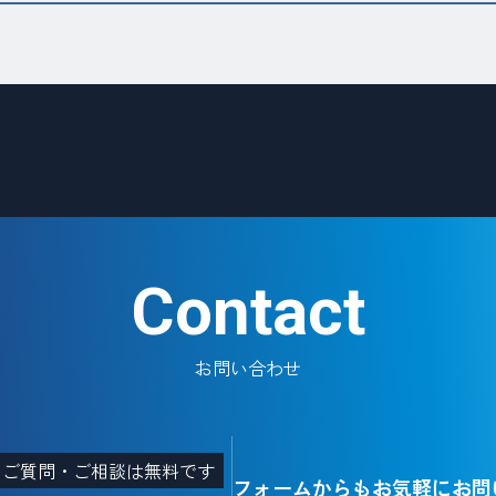
事、
建
物
調
査
診
断
な
ら”
Contact
お問い合わせ
・ご質問・ご相談は無料です
フォームからもお気軽にお問