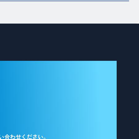
工
事、
建
物
調
査
診
断
な
ら”
い合わせください。