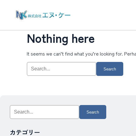
Nothing here
It seems we can’t find what you’re looking for. Perh
Search
for:
Search
for:
カテゴリー