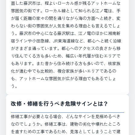
面した藤沢市は、程よいローカル感が残るアットホームな
雰囲気の街です。ローカル線として知られる江ノ電は、手
が届く距離の家々の間を通りながら海の方面へと続き、変
わらない街の雰囲気が人気を集める理由とも言えるでしょ
う。藤沢市の中心になる藤沢駅は、江ノ電のほかに湘南新
宿ラインや小田急線、JR東海道線など、都心へと続く沿線
がさまざま通っています。都心へのアクセスの良さから移
り住んでくる方も多いため、幅広い年代層が住むエリアで
もあります。また昔から住み続ける方も多いので、核家族
化が進む中でも比較的、複合家族が多いエリアであるの
も、アットホームな雰囲気が広がる理由でもあるでしょ
う。
改修・修繕を行うべき危険サインとは？
修繕工事が必要となる場合、どんなサインを見極めるべき
なのでしょうか。修繕工事は、建物の劣化や壊れたところ
を直すための工事であるため、見落としてしまうことで建