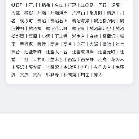
朝日町｜石川｜稲荷｜今田｜打戻｜江の島｜円行｜遠藤｜
大庭｜獺郷｜片瀬｜片瀬海岸｜片瀬山｜亀井野｜柄沢｜川
名｜桐原町｜鵠沼｜鵠沼石上｜鵠沼海岸｜鵠沼桜が岡｜鵠
沼神明｜鵠沼橘｜鵠沼花沢町｜鵠沼東｜鵠沼藤が谷｜鵠沼
松が岡｜葛原｜小塚｜下土棚｜湘南台｜白旗｜菖蒲沢｜城
南｜善行坂｜善行｜高倉｜高谷｜立石｜大鋸｜長後｜辻堂
神台｜辻堂新町｜辻堂太平台｜辻堂東海岸｜辻堂元町｜辻
堂｜土棚｜天神町｜並木台｜西富｜西俣野｜羽鳥｜花の木
｜藤沢｜藤が岡｜本藤沢｜本鵠沼｜本町｜みその台｜南藤
沢｜宮原｜宮前｜弥勒寺｜村岡東｜用田｜渡内