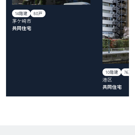
14階建
80戸
茅ケ崎市
共同住宅
10階建
76戸
港区
共同住宅